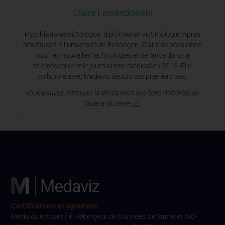
Claire Lewandowski
Psychiatre-addictologue, diplômée en victimologie. Après
des études à l’université de Besançon, Claire se passionne
pour les nouvelles technologies et se lance dans la
télémédecine et le journalisme médical en 2015. Elle
collabore avec Medaviz depuis ses premiers pas.
Vous pouvez retrouver la déclaration des liens d’intérêts de
l’auteur du texte
ici
.
Certifications et agrément
Medaviz est certifié Hébergeur de Données de Santé et ISO-