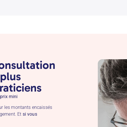
consultation
 plus
raticiens
prix mini
sur les montants encaissés
agement. Et
si vous