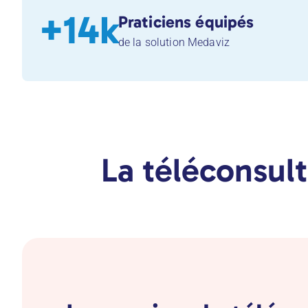
+14k
Praticiens équipés
de la solution Medaviz
La téléconsul