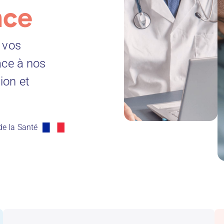
nce
 vos
âce à nos
ion et
de la Santé