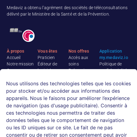
Medaviz a obtenu l’agrément des sociétés de téléconsultations
délivré par le Ministère de la Santé et de la Prévention.
À propos
Vous êtes
Nos offres
Application
Accueil
Praticien
Accès aux
my.medaviz.io
Notre mission
Éditeur de
soins
Politique de
Contact
logiciel
Prévention
confidentialité
Medaviz
Etablissement
Logiciel de
Conditions
Nous utilisons des technologies telles que les cookies
recrute
médico-social
téléconsultation
Générales
Rejoignez notre
Mutuelle,
Ressources
d’Utilisation
pour stocker et/ou accéder aux informations des
équipe
assureur,
Actualités
appareils. Nous le faisons pour améliorer l’expérience
médicale
courtier
E-books &
de navigation (pas d'usage publicitaire). Consentir à
CPTS, cabinets
Livres blancs
ces technologies nous permettra de traiter des
infirmiers
Webinaires et
données telles que le comportement de navigation
Patient
replays
ou les ID uniques sur ce site. Le fait de ne pas
Centre d’aide
consentir ou de retirer son consentement peut avoir
patients