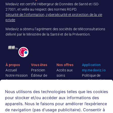
Medaviz est certifié Hébergeur de Données de Santé et ISO-
27001, et veille au respect des normes RGPD.
Sécurité de l’information, cybersécurité et protection de la vie
privée
Medaviz a obtenu l’agrément des sociétés de téléconsultations
délivré par le Ministère de la Santé et de la Prévention.
À propos
Vous êtes
Nos offres
Application
Accueil
Praticien
Accès aux
my.medaviz.io
Notre mission
Éditeur de
soins
Politique de
Contact
logiciel
Prévention
confidentialité
Medaviz
Etablissement
Logiciel de
Conditions
Nous utilisons des technologies telles que les cookies
recrute
médico-social
téléconsultation
Générales
Rejoignez notre
Mutuelle,
Ressources
d’Utilisation
pour stocker et/ou accéder aux informations des
équipe
assureur,
Actualités
appareils. Nous le faisons pour améliorer l’expérience
médicale
courtier
E-books &
de navigation (pas d'usage publicitaire). Consentir à
CPTS, cabinets
Livres blancs