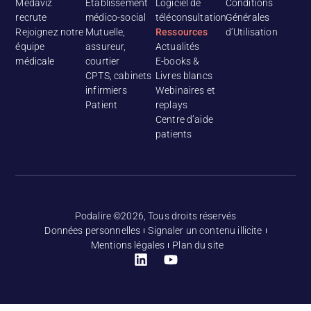
Medaviz
Etablissement
Logiciel de
Conditions
recrute
médico-social
téléconsultation
Générales
Rejoignez notre
Mutuelle,
Ressources
d’Utilisation
équipe
assureur,
Actualités
médicale
courtier
E-books &
CPTS, cabinets
Livres blancs
infirmiers
Webinaires et
Patient
replays
Centre d’aide
patients
Podalire ©2026, Tous droits réservés
Données personnelles
Signaler un contenu illicite
Mentions légales
Plan du site