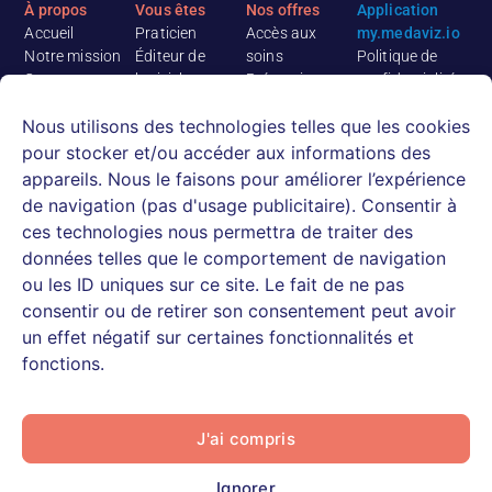
À propos
Vous êtes
Nos offres
Application
Accueil
Praticien
Accès aux
my.medaviz.io
Notre mission
Éditeur de
soins
Politique de
Contact
logiciel
Prévention
confidentialité
Medaviz
Etablissement
Logiciel de
Conditions
Nous utilisons des technologies telles que les cookies
recrute
médico-social
téléconsultation
Générales
Rejoignez notre
Mutuelle,
Ressources
d’Utilisation
pour stocker et/ou accéder aux informations des
équipe
assureur,
Actualités
appareils. Nous le faisons pour améliorer l’expérience
médicale
courtier
E-books &
de navigation (pas d'usage publicitaire). Consentir à
CPTS, cabinets
Livres blancs
ces technologies nous permettra de traiter des
infirmiers
Webinaires et
données telles que le comportement de navigation
Patient
replays
ou les ID uniques sur ce site. Le fait de ne pas
Centre d’aide
consentir ou de retirer son consentement peut avoir
patients
un effet négatif sur certaines fonctionnalités et
fonctions.
J'ai compris
Podalire ©2026, Tous droits réservés
Données personnelles
Signaler un contenu illicite
Mentions légales
Plan du site
Ignorer