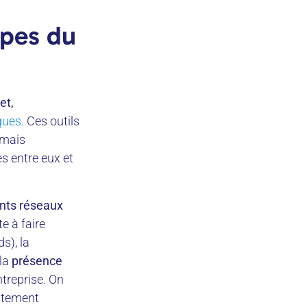
ypes du
et,
iques
. Ces outils
 mais
s entre eux et
ents réseaux
e à faire
s), la
 la
présence
ntreprise. On
rutement