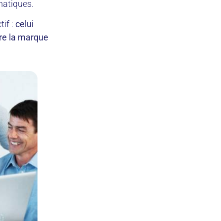
matiques.
tif :
celui
dre la marque