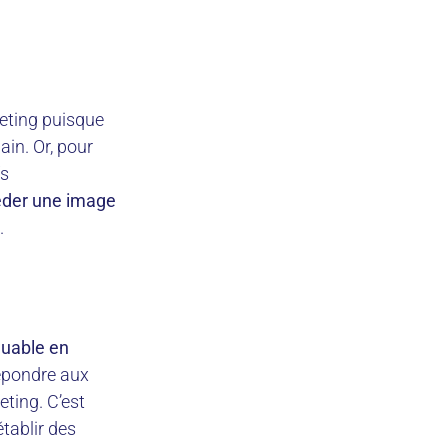
keting puisque
ain. Or, pour
fs
séder une image
.
quable en
 répondre aux
ting. C’est
tablir des