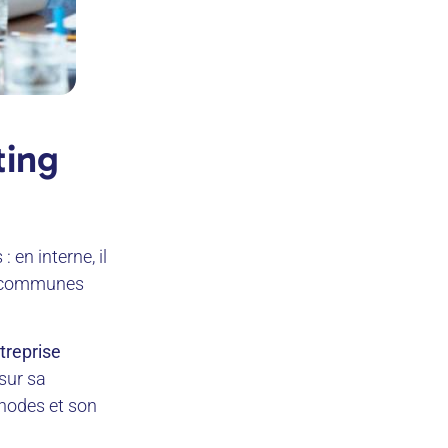
ting
 en interne, il
s communes
treprise
 sur sa
hodes et son