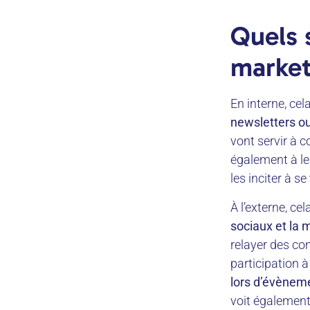
Quels s
market
En interne, ce
newsletters ou
vont servir à 
également à les
les inciter à s
À l’externe, ce
sociaux et la
relayer des con
participation 
lors d’évènem
voit également