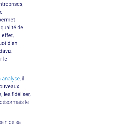
ntreprises,
le
 permet
a qualité de
 effet,
uotidien
edaviz
r le
a analyse
, il
 nouveaux
 les fidéliser,
 désormais le
sein de sa