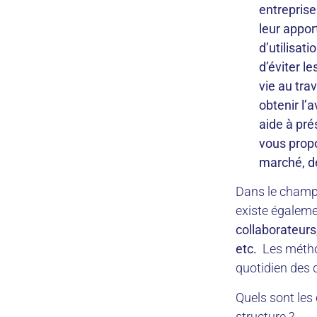
entreprise
leur appor
d’utilisat
d’éviter le
vie au trav
obtenir l’
aide à pré
vous propo
marché, dé
Dans le champ d
existe égalem
collaborateurs,
etc.
Les métho
quotidien des
Quels sont les
structure ?