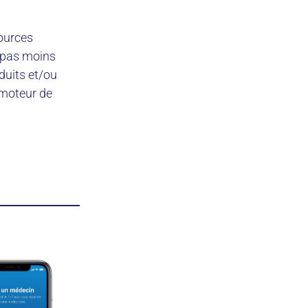
ources
t pas moins
duits et/ou
e moteur de