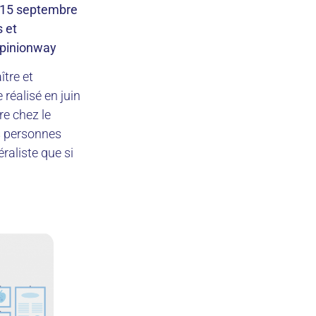
u 15 septembre
s et
Opinionway
tre et
réalisé en juin
e chez le
s personnes
raliste que si