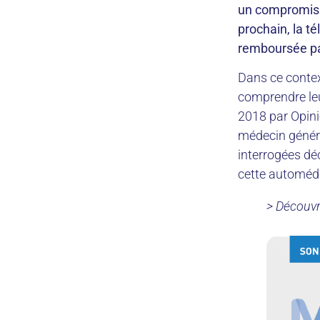
un compromis 
prochain, la té
remboursée par
Dans ce contex
comprendre leur
2018 par Opini
médecin généra
interrogées dé
cette automédic
> Découvre