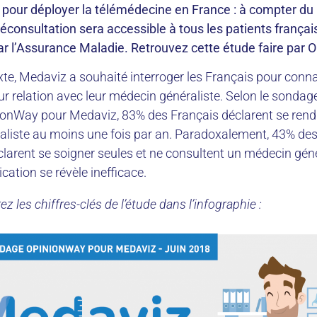
pour déployer la télémédecine en France : à compter d
léconsultation sera accessible à tous les patients françai
 l’Assurance Maladie. Retrouvez cette étude faire par 
te, Medaviz a souhaité interroger les Français pour connaî
 relation avec leur médecin généraliste. Selon le sondage 
onWay pour Medaviz, 83% des Français déclarent se rendr
liste au moins une fois par an. Paradoxalement, 43% de
clarent se soigner seules et ne consultent un médecin géné
ation se révèle inefficace.
z les chiffres-clés de l’étude dans l’infographie :