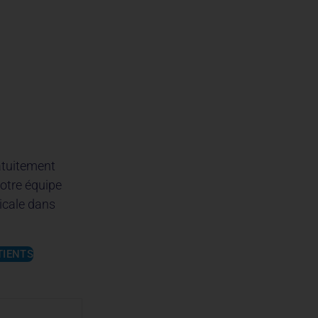
atuitement
notre équipe
icale dans
TIENTS