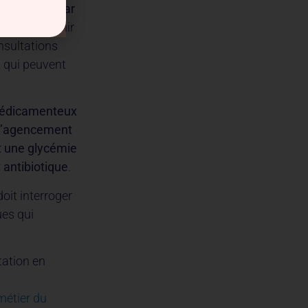
nt choisis par
de s’entretenir
nsultations
 qui peuvent
médicamenteux
 l’agencement
nt une glycémie
t antibiotique
.
oit interroger
ues qui
tation en
métier du