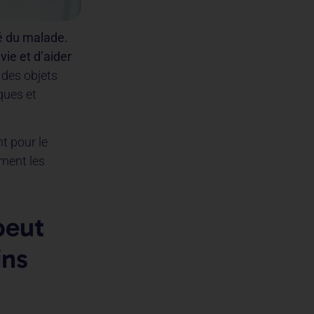
té du malade.
 vie et d’aider
n des objets
ques et
nt pour le
ement les
peut
ins