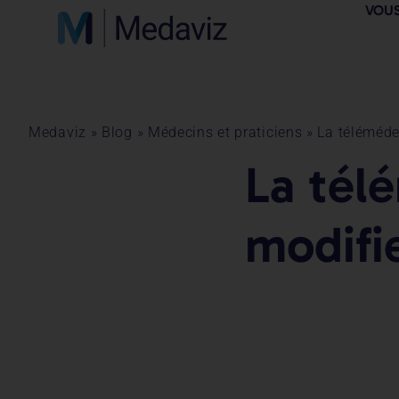
VOUS
Medaviz
»
Blog
»
Médecins et praticiens
»
La téléméde
La tél
modifi