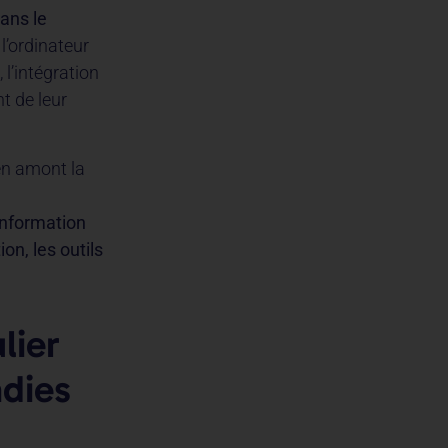
ans le
 l’ordinateur
 l’intégration
t de leur
en amont la
information
on, les outils
lier
adies