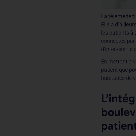
La télémédecine
Elle a d’ailleu
les patients à
connectés par 
d’intervenir le 
En mettant à vo
patient que po
habitudes de vi
L’inté
boulev
patien