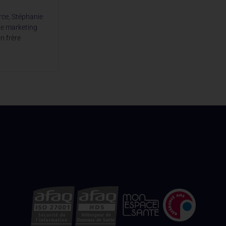
rce, Stéphanie
ble marketing
n frère