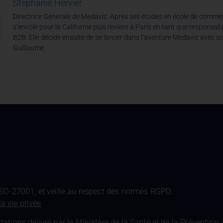
Stéphanie Hervier
Directrice Générale de Medaviz. Après ses études en école de comme
s’envole pour la Californie puis revient à Paris en tant que responsa
B2B. Elle décide ensuite de se lancer dans l’aventure Medaviz avec so
Guillaume.
ISO-27001, et veille au respect des normes RGPD.
la vie privée
tions délivré par le Ministère de la Santé et de la Prévention.