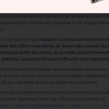
s d’agir sur les comportements et les habitudes initialeme
n effet, grâce à la caméra et au microphone, il est possible 
ns son environnement habituel et de faciliter ainsi des co
es permettant d’évaluer les conduites et les changements
ce.
l s’agit par exemple d’
adapter au mieux un traitement 
rer des effets secondaires, de donner des conseils sur
ment pour éviter les chutes, de surveiller plus étroiteme
artérielle, ou encore d’évaluer l’efficacité d’un traitemen
e cette nouvelle technologie dans la pratique quotidienne d
l de santé vis à vis des nouvelles possibilités thérapeutiq
et de son rôle inédit dans le quotidien de ses patients.
ation est encadrée et remboursée tout comme une consul
la va donc également avoir une influence sur le métier du
vrez comment la téléconsultation change, à son tour, le 