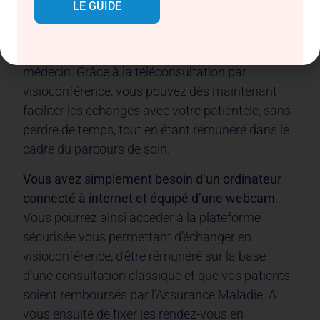
LE GUIDE
Les déplacements, les interruptions
téléphoniques et les délais de RDV sont des
problèmes quotidiens dans la pratique de tout
médecin. Grâce à la téléconsultation par
visioconférence, vous pouvez dès maintenant
faciliter les échanges avec votre patientèle, sans
perdre de temps, tout en étant rémunéré dans le
cadre du parcours de soin.
Vous avez simplement besoin d’un ordinateur
connecté à internet et équipé d’une webcam
.
Vous pourrez ainsi accéder à la plateforme
sécurisée vous permettant d’échanger en
visioconférence, d’être rémunéré sur la base
d’une consultation classique et que vos patients
soient remboursés par l’Assurance Maladie. A
vous ensuite de fixer les rendez-vous en