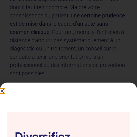
dont il faut tenir compte. Malgré votre
connaissance du patient,
une certaine prudence
est de mise dans le cadre d’un acte sans
examen clinique
. Pourtant, même si l’entretien à
distance n’aboutit pas systématiquement à un
diagnostic ou un traitement, un conseil sur la
conduite à tenir, une orientation vers un
professionnel ou des informations de prévention
sont possibles.
Par ailleurs,
le remboursement de la
téléconsultation par l’Assurance Maladie
impose l’usage de la visioconférence
. Cela
signifie que vous devez être équipé d’une
solution dédiée, et que vos patients se
connectent à la plateforme que vous avez
Diversifiez
choisie. Une bonne connexion internet est