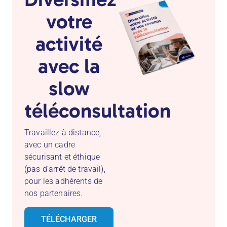
indispensable !
votre
activité
avec la
slow
téléconsultation
Travaillez à distance,
avec un cadre
sécurisant et éthique
Finalement, la
(pas d’arrêt de travail),
téléconsultation, est-
pour les adhérents de
nos partenaires.
ce-pour moi ?
TÉLÉCHARGER