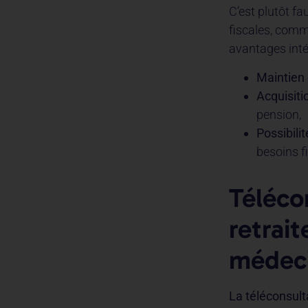
C’est plutôt fa
fiscales, comme
avantages inté
Maintien 
Acquisiti
pension,
Possibili
besoins f
Téléco
retrait
médeci
La téléconsulta