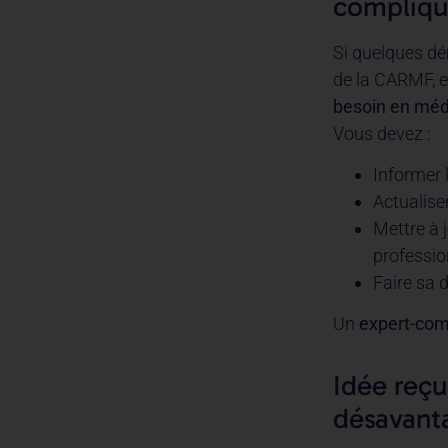
compliqu
Si quelques dé
de la CARMF, ex
besoin en méde
Vous devez :
Informer 
Actualise
Mettre à j
professio
Faire sa d
Un
expert-com
Idée reçu
désavant