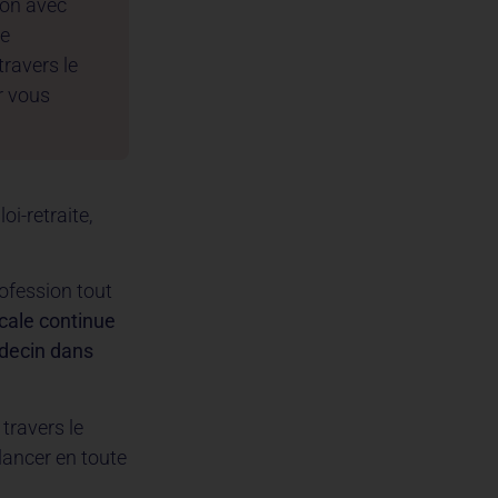
ion avec
de
travers le
r vous
i-retraite,
rofession tout
cale continue
édecin dans
 travers le
lancer en toute