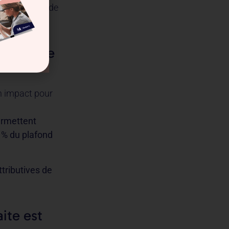
l’intégralité de
a retraite
un impact pour
rmettent
 % du plafond
tributives de
aite est