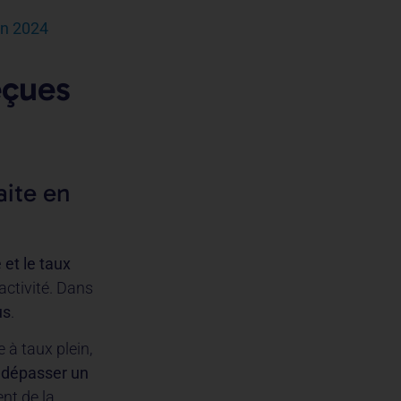
en 2024
eçues
aite en
e et le taux
activité. Dans
us
.
 à taux plein,
s dépasser un
nt de la