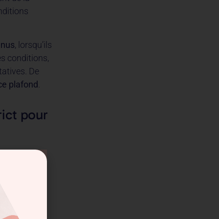
nditions
enus
, lorsqu’ils
es conditions,
ltatives. De
ce plafond
.
rict pour
raite sans
taires,
 plein, ou