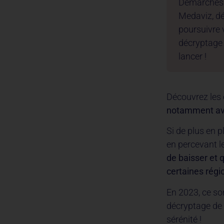
Démarches s
Medaviz, d
poursuivre 
décryptage 
lancer !
Découvrez les 
notamment avec
Si de plus en p
en percevant le
de baisser et 
certaines régi
En 2023, ce so
décryptage de 
sérénité !