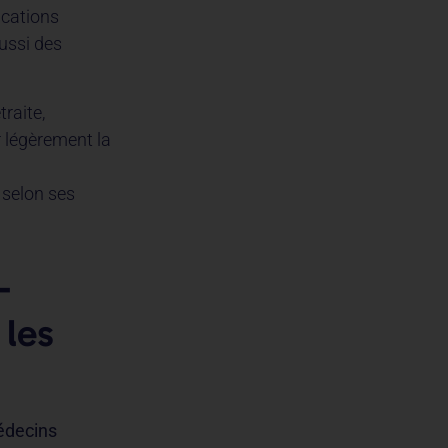
ications
aussi des
raite,
légèrement la
 selon ses
-
 les
médecins