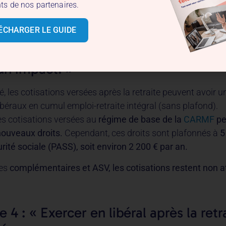
ts de nos partenaires.
cote »,
qui vous permet de partir en retraite et de percevoir 
sion même si vous n’avez pas tous vos trimestres.
ÉCHARGER LE GUIDE
e 3 : « Les cotisations versées après l
un impact. »
té, les cotisations versées après la retraite peuvent avoir 
ibéraux en cumul emploi-retraite intégral (sans plafond).
es cotisations versées au
régime de base de la
CARMF
pe
nouveaux droits.
Cependant, ces droits sont plafonnés à
5
rité sociale (PASS), soit environ 2 200 € par an.
mes
complémentaires et ASV, les cotisations restent non at
 4 : « Exercer en libéral après la retr