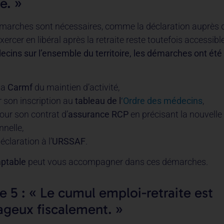
é. »
marches sont nécessaires, comme la déclaration auprès 
ercer en libéral après la retraite reste toutefois accessibl
cins sur l’ensemble du territoire, les démarches ont été f
la
Carmf
du maintien d’activité,
r son inscription au
tableau de l
‘Ordre des médecins
,
our son contrat d’
assurance RCP
en précisant la nouvelle 
nnelle,
éclaration à l’
URSSAF
.
ptable
peut vous accompagner dans ces démarches.
e 5 : « Le cumul emploi-retraite est
ageux fiscalement. »