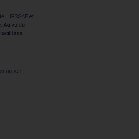
de l’URSSAF et
e.
Au vu du
acilitées.
situation