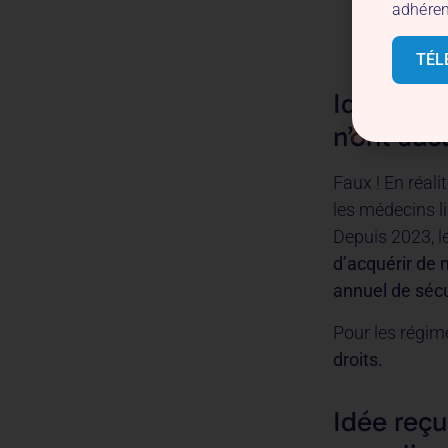
adhéren
« sans dé
votre pen
TÉL
Idée reçu
n’ont auc
Faux ! En réali
les médecins l
Depuis 2023, l
d’acquérir de 
annuel de sécu
Pour les régi
droits.
Idée reçue