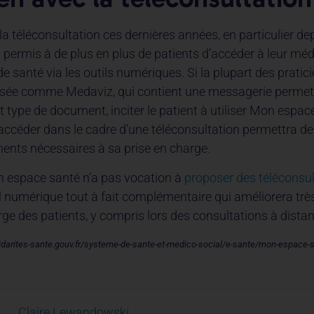
la téléconsultation ces dernières années, en particulier de
 permis à de plus en plus de patients d’accéder à leur méd
e santé via les outils numériques. Si la plupart des pratici
risée comme Medaviz, qui contient une messagerie permet
 type de document, inciter le patient à utiliser Mon espace
accéder dans le cadre d’une téléconsultation permettra de 
ents nécessaires à sa prise en charge.
n espace santé n’a pas vocation à
proposer des téléconsul
til numérique tout à fait complémentaire qui améliorera tr
rge des patients, y compris lors des consultations à distan
lidarites-sante.gouv.fr/systeme-de-sante-et-medico-social/e-sante/mon-espace-
Claire Lewandowski