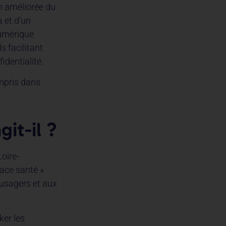
n améliorée du
 et d’un
numérique
 facilitant
identialité.
mpris dans
it-il ?
oire-
ace santé »
 usagers et aux
ker les