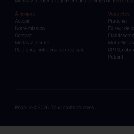
Medaviz a obtenu l’agrément des sociétés de téléconsulta
À propos
Vous êtes
Accueil
Praticien
Notre mission
Éditeur de lo
Contact
Etablisseme
Medaviz recrute
Mutuelle, as
Rejoignez notre équipe médicale
CPTS, cabine
Patient
Podalire ©2026, Tous droits réservés