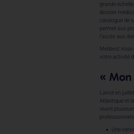
grande échelle
dossier médica
catalogue de s
permet aux pro
l’accès aux don
Medaviz vous e
votre activité 
« Mon e
Lancé en juill
Atlantique et 
réunit plusieu
professionnels
Une versi