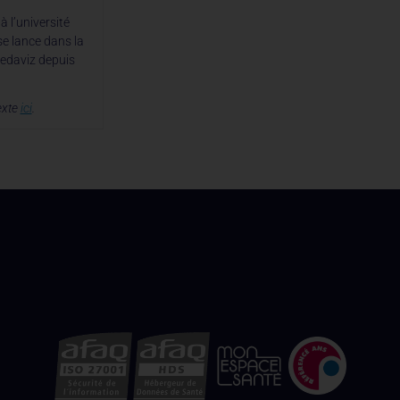
 l’université
se lance dans la
Medaviz depuis
exte
ici
.