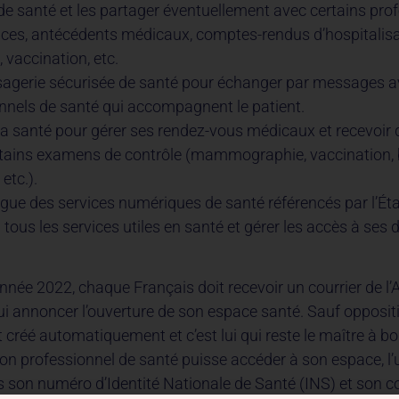
e santé et les partager éventuellement avec certains prof
es, antécédents médicaux, comptes-rendus d’hospitalisat
 vaccination, etc.
gerie sécurisée de santé pour échanger par messages a
nnels de santé qui accompagnent le patient.
 santé pour gérer ses rendez-vous médicaux et recevoir 
tains examens de contrôle (mammographie, vaccination, 
etc.).
gue des services numériques de santé référencés par l’Éta
 tous les services utiles en santé et gérer les accès à ses
année 2022, chaque Français doit recevoir un courrier de l
ui annoncer l’ouverture de son espace santé. Sauf oppositi
 créé automatiquement et c’est lui qui reste le maître à bord.
on professionnel de santé puisse accéder à son espace, l’
is son numéro d’Identité Nationale de Santé (INS) et son c