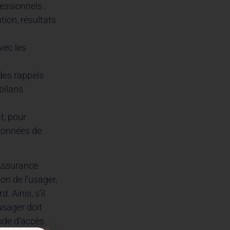
essionnels :
ion, résultats
vec les
des rappels
bilans
t, pour
 données de
’Assurance
on de l’usager,
 Ainsi, s’il
usager doit
ode d’accès.