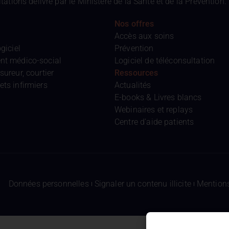
tions délivré par le Ministère de la Santé et de la Prévention.
Nos offres
Accès aux soins
giciel
Prévention
nt médico-social
Logiciel de téléconsultation
sureur, courtier
Ressources
ts infirmiers
Actualités
E-books & Livres blancs
Webinaires et replays
Centre d’aide patients
Données personnelles
Signaler un contenu illicite
Mentions