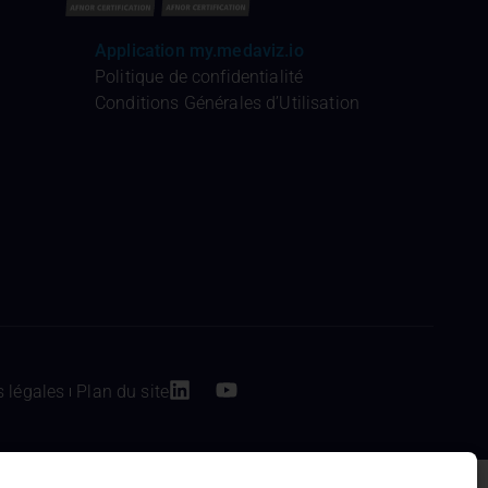
Application my.medaviz.io
Politique de confidentialité
Conditions Générales d’Utilisation
 légales
Plan du site