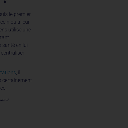
puis le premier
ecin ou à leur
ens utilise une
tant
 santé en lui
centraliser
tations
, il
ès certainement
ce.
sante/