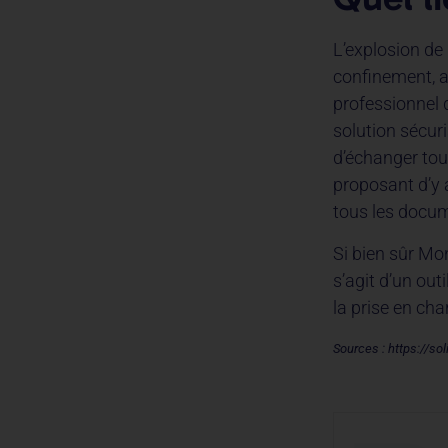
L’explosion de 
confinement, a
professionnel d
solution sécu
d’échanger tout
proposant d’y 
tous les docum
Si bien sûr Mo
s’agit d’un ou
la prise en cha
Sources : https://so