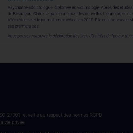
Psychiatre-addictologue, diplômée en victimologie. Après des études à
de Besançon, Claire se passionne pour les nouvelles technologies et 
télémédecine et le journalisme médical en 2015. Elle collabore avec 
ses premiers pas.
Vous pouvez retrouver la déclaration des liens d’intérêts de l’auteur du t
ISO-27001, et veille au respect des normes RGPD.
la vie privée