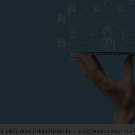
e pilote dans 3 départements, le site Monespacesanté.fr d