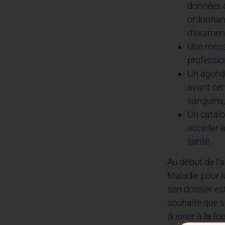
données d
ordonnanc
d’examen,
Une messa
professio
Un agenda
avant cer
sanguins, 
Un catalo
accéder à
santé.
Au début de l’
Maladie pour l
son dossier est
souhaite que s
donner à la fo