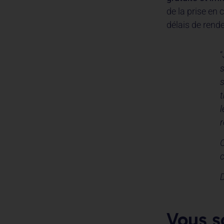
de la prise en 
délais de rend
“
l
r
C
c
Vous s