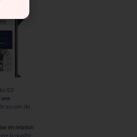
io IDF
, une
ée au sein du
se en relation
rer la qualité