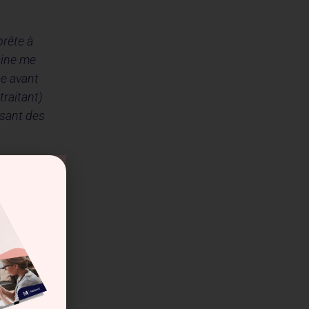
prête à
ecine me
ne avant
traitant)
isant des
 Medaviz