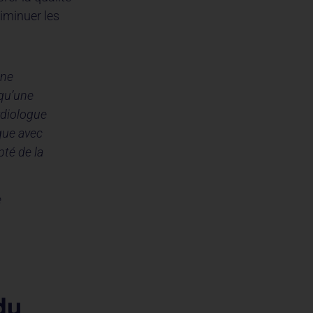
diminuer les
une
 qu’une
rdiologue
que avec
pté de la
e
du