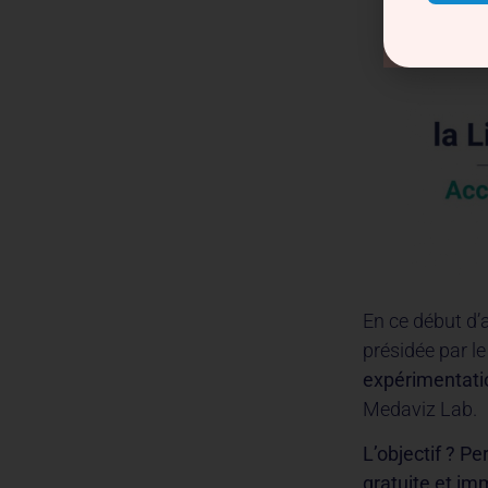
En ce début d’a
présidée par l
expérimentati
Medaviz Lab.
L’objectif ? P
gratuite et im