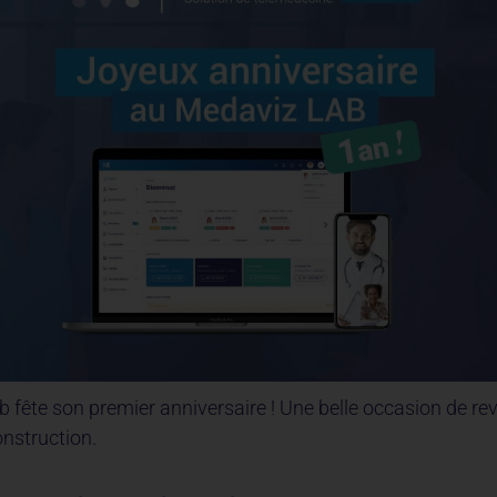
 fête son premier anniversaire ! Une belle occasion de rev
nstruction.