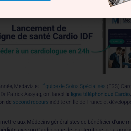
nnée, Medaviz et l’
Équipe de Soins Spécialisés
(ESS) Card
e Dr Patrick Assyag, ont lancé
la
ligne téléphonique Cardio
on de
second recours
inédite en Île-de-France et développ
ermettre aux Médecins généralistes de bénéficier d’une mi
médiate avec un Cardiologue de leur territoire,
pour amélio