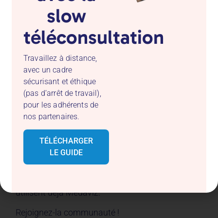
slow
téléconsultation
Travaillez à distance,
avec un cadre
sécurisant et éthique
(pas d’arrêt de travail),
pour les adhérents de
nos partenaires.
Notre solution de téléconsultation, de télésoin et
de téléexpertise est intuitive, sécurisée et sans
TÉLÉCHARGER
engagement : nos offres s’adaptent à tous les
LE GUIDE
praticiens, quelle que soit leur fréquence
d’utilisation. 10 000 professionnels de santé
utilisent déjà Medaviz.
Rejoignez-la communauté !