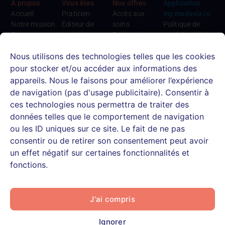
À propos
Vous êtes
Nos offres
Application
Accueil
Praticien
Accès aux
my.medaviz.io
Notre mission
Éditeur de
soins
Politique de
Contact
logiciel
Prévention
confidentialité
Medaviz
Etablissement
Logiciel de
Conditions
Nous utilisons des technologies telles que les cookies
recrute
médico-social
téléconsultation
Générales
Rejoignez notre
Mutuelle,
Ressources
d’Utilisation
pour stocker et/ou accéder aux informations des
équipe
assureur,
Actualités
appareils. Nous le faisons pour améliorer l’expérience
médicale
courtier
E-books &
de navigation (pas d'usage publicitaire). Consentir à
CPTS, cabinets
Livres blancs
ces technologies nous permettra de traiter des
infirmiers
Webinaires et
données telles que le comportement de navigation
Patient
replays
ou les ID uniques sur ce site. Le fait de ne pas
Centre d’aide
consentir ou de retirer son consentement peut avoir
patients
un effet négatif sur certaines fonctionnalités et
fonctions.
J'ai compris
Podalire ©2026, Tous droits réservés
Données personnelles
Signaler un contenu illicite
Mentions légales
Plan du site
Ignorer