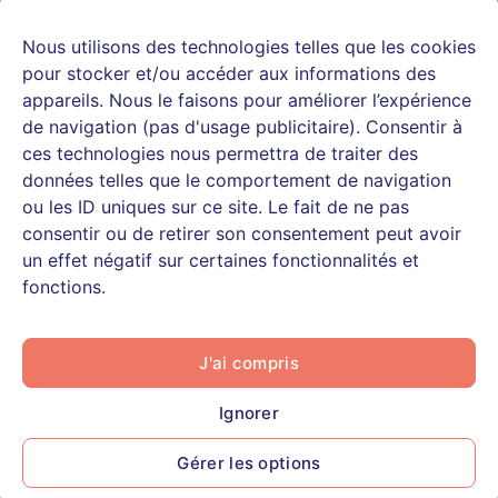
Medaviz
Etablissement
Logiciel de
Conditions
Nous utilisons des technologies telles que les cookies
recrute
médico-social
téléconsultation
Générales
Rejoignez notre
Mutuelle,
Ressources
d’Utilisation
pour stocker et/ou accéder aux informations des
équipe
assureur,
Actualités
appareils. Nous le faisons pour améliorer l’expérience
médicale
courtier
E-books &
de navigation (pas d'usage publicitaire). Consentir à
CPTS, cabinets
Livres blancs
ces technologies nous permettra de traiter des
infirmiers
Webinaires et
données telles que le comportement de navigation
Patient
replays
ou les ID uniques sur ce site. Le fait de ne pas
Centre d’aide
consentir ou de retirer son consentement peut avoir
patients
un effet négatif sur certaines fonctionnalités et
fonctions.
J'ai compris
Podalire ©2026, Tous droits réservés
Données personnelles
Signaler un contenu illicite
Mentions légales
Plan du site
Ignorer
Gérer les options