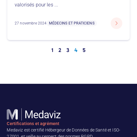
valorisés pour les
...
27 novembre 2024
MÉDECINS ET PRATICIENS
1
2
3
4
5
Certifications et agrément
Medaviz est certifié Hébergeur de Données de Santé et ISO-
27001, et veille au respect des normes RGPD.