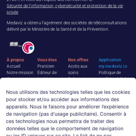
Sécurité de l’information, cybersécurité et protection de la vie
privée
Medaviz a obtenu l’agrément des sociétés de téléconsultations
délivré par le Ministère de la Santé et de la Prévention.
À propos
Vous êtes
Nos offres
Application
Accueil
Praticien
Accès aux
my.medaviz.io
Notre mission
Éditeur de
soins
Politique de
Contact
logiciel
Prévention
confidentialité
Medaviz
Etablissement
Logiciel de
Conditions
Nous utilisons des technologies telles que les cookies
recrute
médico-social
téléconsultation
Générales
Rejoignez notre
Mutuelle,
Ressources
d’Utilisation
pour stocker et/ou accéder aux informations des
équipe
assureur,
Actualités
appareils. Nous le faisons pour améliorer l’expérience
médicale
courtier
E-books &
de navigation (pas d'usage publicitaire). Consentir à
CPTS, cabinets
Livres blancs
ces technologies nous permettra de traiter des
infirmiers
Webinaires et
données telles que le comportement de navigation
Patient
replays
ou les ID uniques sur ce site. Le fait de ne pas